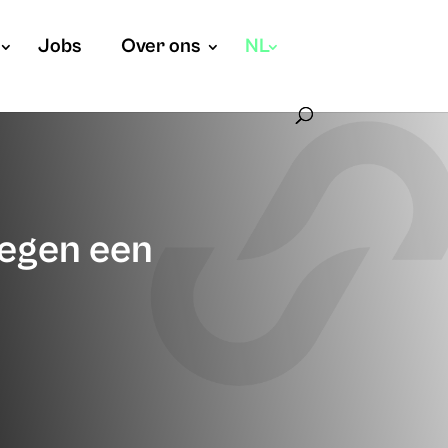
Jobs
Over ons
NL
tegen een