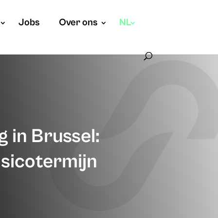
Jobs
Over ons
NL
g in Brussel:
isicotermijn