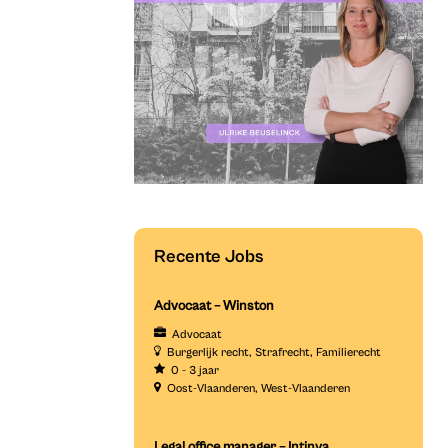
Recente Jobs
Advocaat – Winston
Advocaat
Burgerlijk recht
Strafrecht
Familierecht
0 - 3 jaar
Oost-Vlaanderen
West-Vlaanderen
Legal office manager – Intinya