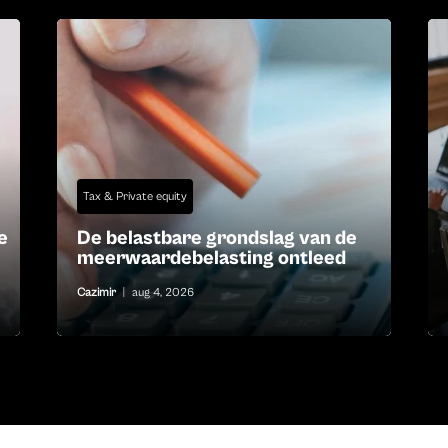
Tax & Private equity
e
De belastbare grondslag van de
meerwaardebelasting ontleed
Cazimir
|
aug 4, 2026