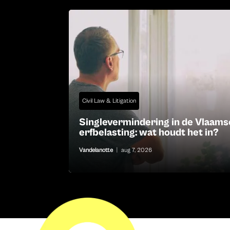
Civil Law & Litigation
Singlevermindering in de Vlaams
erfbelasting: wat houdt het in?
Vandelanotte
|
aug 7, 2026