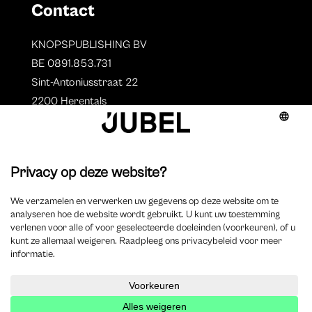
Contact
KNOPSPUBLISHING BV
BE 0891.853.731
Sint-Antoniusstraat 22
2200 Herentals
T. 014 73 78 11
Auteurs
Overzicht auteurs
Auteur worden?
©
2025 Jubel – Webdesign by
Wisemen
– Optimized by