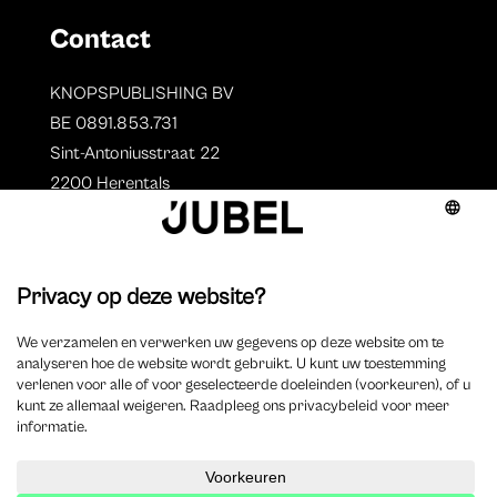
Contact
KNOPSPUBLISHING BV
BE 0891.853.731
Sint-Antoniusstraat 22
2200 Herentals
T. 014 73 78 11
Auteurs
Overzicht auteurs
Auteur worden?