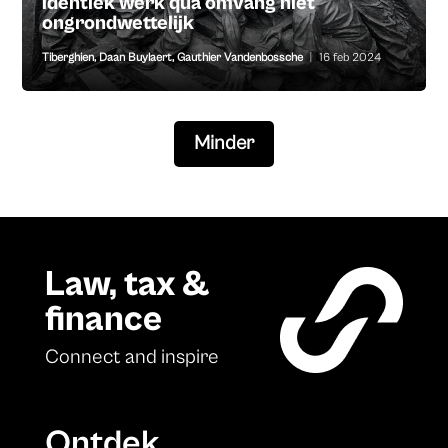
identiek werk qua omvang niet
ongrondwettelijk
Tiberghien
,
Daan Buylaert
,
Gauthier Vandenbossche
|
16 feb 2024
Minder
Law, tax &
finance
Connect and inspire
Ontdek