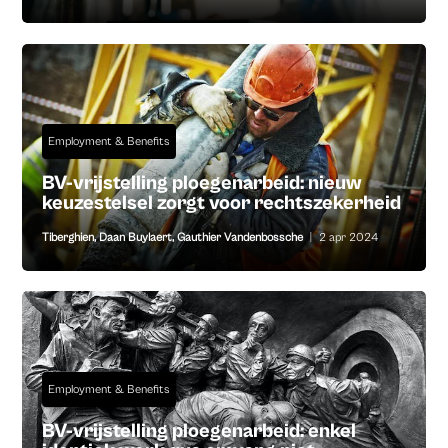
Employment & Benefits
BV-vrijstelling ploegenarbeid: nieuw
keuzestelsel zorgt voor rechtszekerheid
Tiberghien
,
Daan Buylaert
,
Gauthier Vandenbossche
|
2 apr 2024
Employment & Benefits
BV-vrijstelling ploegenarbeid: enkel