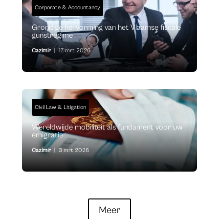
Corporate & Accountancy
Grondige hervorming van het Vlaamse fiscale
gunstregime
Cazimir
|
17 mrt 2026
Civil Law & Litigation
Wereldwijde mobiliteit als fundament voor uw
emigratie
Cazimir
|
3 mrt 2026
Meer