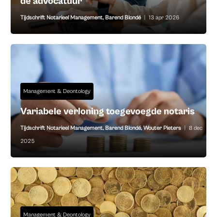
de advocatuur
Tijdschrift Notarieel Management
,
Barend Blondé
|
13 apr 2026
Management & Deontology
Variabele verloning toegevoegde notaris
Tijdschrift Notarieel Management
,
Barend Blondé
,
Wouter Pieters
|
8 dec
2025
Management & Deontology