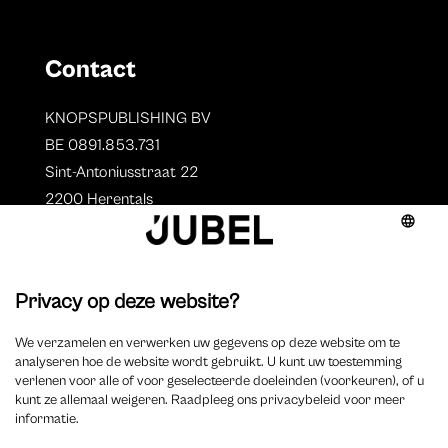
Contact
KNOPSPUBLISHING BV
BE 0891.853.731
Sint-Antoniusstraat 22
2200 Herentals
T. 014 73 78 11
Auteurs
Overzicht auteurs
Auteur worden?