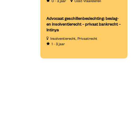
0 - 3 jaar
Oost-Vlaanderen
Advocaat geschillenbeslechting: beslag-
en insolventierecht – privaat bankrecht –
Intinya
Insolventierecht
Privaatrecht
1 - 3 jaar