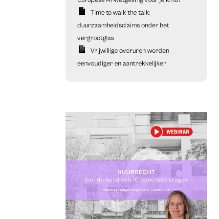
Europese AI-wetgeving voor je kmo?
Time to walk the talk:
duurzaamheidsclaims onder het
vergrootglas
Vrijwillige overuren worden
eenvoudiger en aantrekkelijker