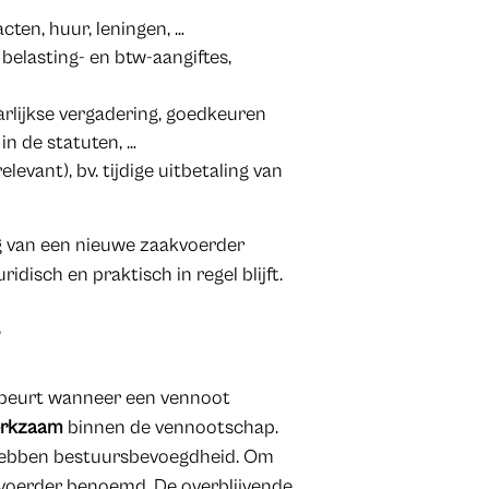
cten, huur, leningen, …
belasting- en btw-aangiftes,
arlijkse vergadering, goedkeuren
in de statuten, …
elevant), bv. tijdige uitbetaling van
ing van een nieuwe zaakvoerder
disch en praktisch in regel blijft.
g
gebeurt wanneer een vennoot
erkzaam
binnen de vennootschap.
n hebben bestuursbevoegdheid. Om
akvoerder benoemd. De overblijvende