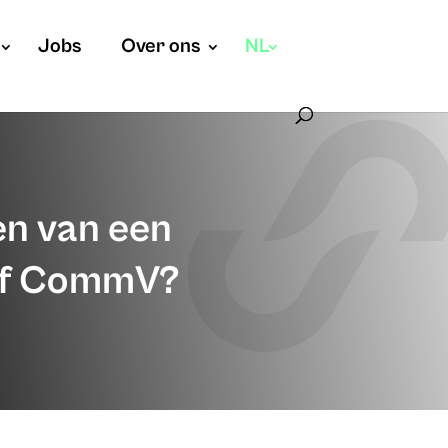
Jobs
Over ons
NL
den van een
 of CommV?