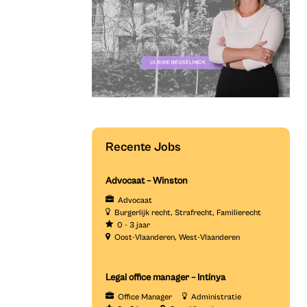
Recente Jobs
Advocaat – Winston
Advocaat
Burgerlijk recht
Strafrecht
Familierecht
0 - 3 jaar
Oost-Vlaanderen
West-Vlaanderen
Legal office manager – Intinya
Office Manager
Administratie