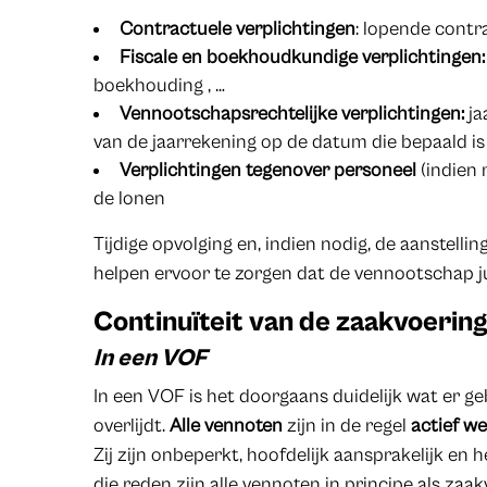
Contractuele verplichtingen
: lopende contra
Fiscale en boekhoudkundige verplichtingen:
boekhouding , …
Vennootschapsrechtelijke verplichtingen:
ja
van de jaarrekening op de datum die bepaald is 
Verplichtingen tegenover personeel
(indien r
de lonen
Tijdige opvolging en, indien nodig, de aanstell
helpen ervoor te zorgen dat de vennootschap juri
Continuïteit van de zaakvoerin
In een VOF
In een VOF is het doorgaans duidelijk wat er 
overlijdt.
Alle vennoten
zijn in de regel
actief w
Zij zijn onbeperkt, hoofdelijk aansprakelijk e
die reden zijn alle vennoten in principe als za