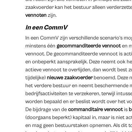
zaakvoerder kan het bestuur alleen verderzett
vennoten
zijn.
In een CommV
In een CommV zijn verschillende scenario’s mog
minstens één
gecommanditeerde vennoot
en m
vennoot. De gecommanditeerde vennoot is act
en onbeperkt aansprakelijk. Deze neemt ook h
actieve vennoot te overlijden, dan wordt best zo
tijdelijke)
nieuwe zaakvoerder
benoemd. Deze ni
het verdere bestuur en neemt beschermende 
bedrijfsactiviteiten te verzekeren, terwijl int
worden bepaald en er beslist wordt over het v
De bijdrage van de
commanditaire vennoot
is
b
(doorgaans beperkt) kapitaal in, maar is niet 
en mag geen bestuurstaken opnemen. Als dit toch