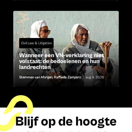
Civil Law & Litigation
Wanneer een VN-verklaring niet
volstaat: de bedoeïenen en hun
landrechten
Stemmen van Morgen
,
Raffaella Zamparo
|
aug 4, 2026
Blijf op de hoogte