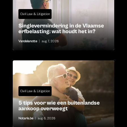
Civil Law & Litigation
Singlevermindering in de Vlaamse
erfbelasting: wat houdt het in?
Vandelanotte
|
aug 7, 2026
Civil Law & Litigation
5 tips voor wie een buitenlandse
aankoop overweegt
Notaris.be
|
aug 6, 2026