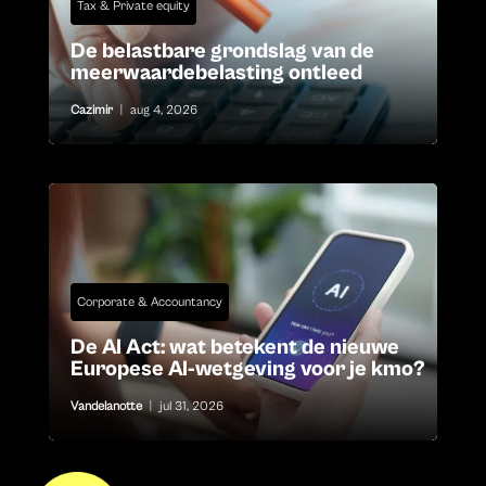
Tax & Private equity
De belastbare grondslag van de
meerwaardebelasting ontleed
Cazimir
|
aug 4, 2026
Corporate & Accountancy
De AI Act: wat betekent de nieuwe
Europese AI-wetgeving voor je kmo?
Vandelanotte
|
jul 31, 2026