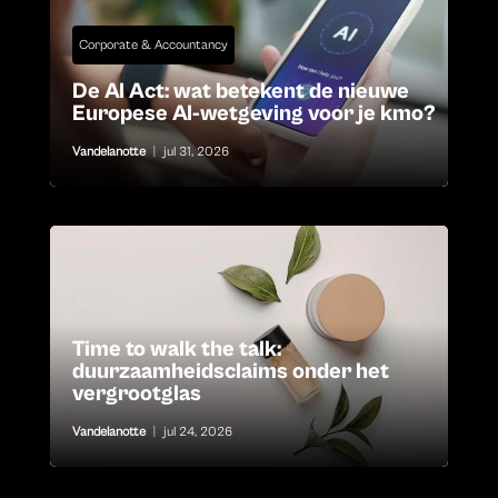
Corporate & Accountancy
De AI Act: wat betekent de nieuwe
Europese AI-wetgeving voor je kmo?
Vandelanotte
|
jul 31, 2026
Time to walk the talk:
duurzaamheidsclaims onder het
vergrootglas
Vandelanotte
|
jul 24, 2026