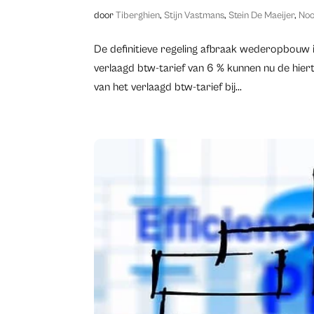
door
Tiberghien
,
Stijn Vastmans
,
Stein De Maeijer
,
Noo
​De definitieve regeling afbraak wederopbouw i
verlaagd btw-tarief van 6 % kunnen nu de hier
van het verlaagd btw-tarief bij...