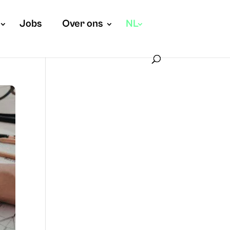
Jobs
Over ons
NL