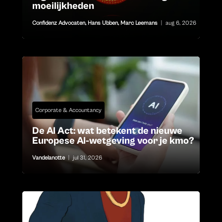
moeilijkheden
Confidenz Advocaten
,
Hans Ubben
,
Marc Leemans
|
aug 6, 2026
Corporate & Accountancy
De AI Act: wat betekent de nieuwe
Europese AI-wetgeving voor je kmo?
Vandelanotte
|
jul 31, 2026