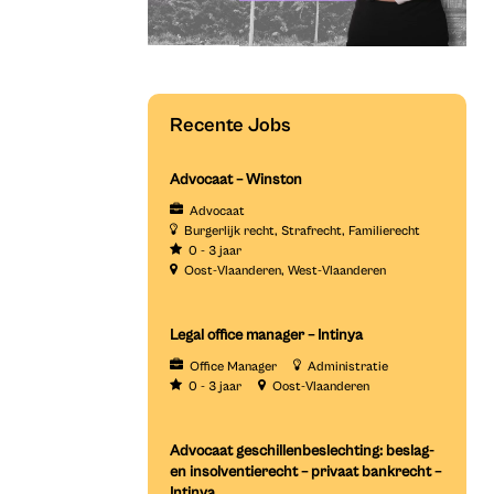
Recente Jobs
Advocaat – Winston
Advocaat
Burgerlijk recht
Strafrecht
Familierecht
0 - 3 jaar
Oost-Vlaanderen
West-Vlaanderen
Legal office manager – Intinya
Office Manager
Administratie
0 - 3 jaar
Oost-Vlaanderen
Advocaat geschillenbeslechting: beslag-
en insolventierecht – privaat bankrecht –
Intinya