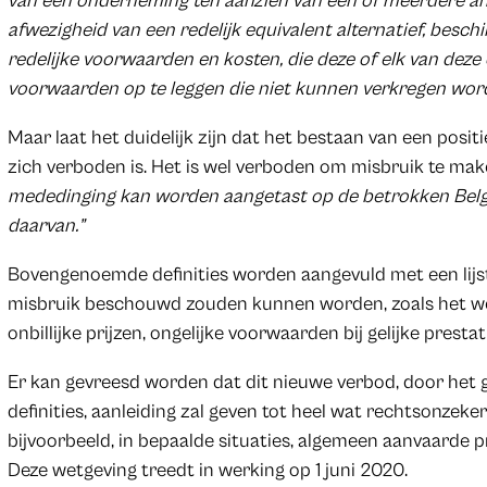
van een onderneming ten aanzien van één of meerdere 
afwezigheid van een redelijk equivalent alternatief, besch
redelijke voorwaarden en kosten, die deze of elk van dez
voorwaarden op te leggen die niet kunnen verkregen wo
Maar laat het duidelijk zijn dat het bestaan van een posi
zich verboden is. Het is wel verboden om misbruik te mak
mededinging kan worden aangetast op de betrokken Belgi
daarvan.”
Bovengenoemde definities worden aangevuld met een lijst 
misbruik beschouwd zouden kunnen worden, zoals het we
onbillijke prijzen, ongelijke voorwaarden bij gelijke prestat
Er kan gevreesd worden dat dit nieuwe verbod, door het 
definities, aanleiding zal geven tot heel wat rechtsonzeker
bijvoorbeeld, in bepaalde situaties, algemeen aanvaarde p
Deze wetgeving treedt in werking op 1 juni 2020.