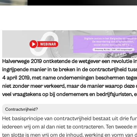
Halverwege 2019 ontketende de wetgever een revolutie i
ingrijpende manier in te breken in de contractvrijheid t
4 april 2019, met name ondernemingen beschermen tege
niet zonder meer verkeerd, maar de manier waarop deze d
veel vraagtekens op bij ondernemers en bedrijfsjuristen, e
Contractvrijheid?
Het basisprincipe van contractvrijheid bestaat uit drie fu
iedereen vrij om al dan niet te contracteren. Ten tweede ma
ten slotte is men vrij om de inhoud, werking en vorm van