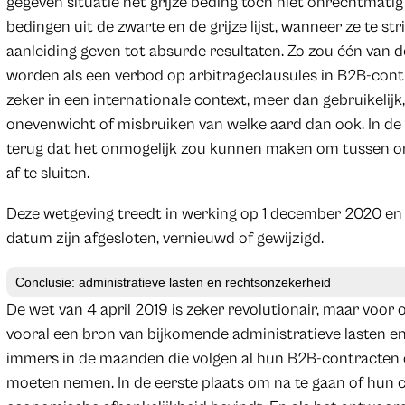
gegeven situatie het grijze beding toch niet onrechtmatig 
bedingen uit de zwarte en de grijze lijst, wanneer ze te s
aanleiding geven tot absurde resultaten. Zo zou één van
worden als een verbod op arbitrageclausules in B2B-contr
zeker in een internationale context, meer dan gebruikelijk
onevenwicht of misbruiken van welke aard dan ook. In de g
terug dat het onmogelijk zou kunnen maken om tussen 
af te sluiten.
Deze wetgeving treedt in werking op 1 december 2020 en 
datum zijn afgesloten, vernieuwd of gewijzigd.
Conclusie: administratieve lasten en rechtsonzekerheid
De wet van 4 april 2019 is zeker revolutionair, maar vo
vooral een bron van bijkomende administratieve lasten 
immers in de maanden die volgen al hun B2B-contracten 
moeten nemen. In de eerste plaats om na te gaan of hun co