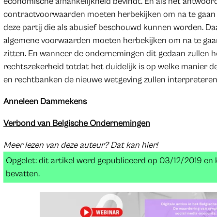
economische afhankelijkheid bevindt. En als het antwoord op
contractvoorwaarden moeten herbekijken om na te gaan of
deze partij die als abusief beschouwd kunnen worden. Da
algemene voorwaarden moeten herbekijken om na te gaan
zitten. En wanneer de ondernemingen dit gedaan zullen 
rechtszekerheid totdat het duidelijk is op welke manier
en rechtbanken de nieuwe wetgeving zullen interpreteren
Anneleen Dammekens
Verbond van Belgische Ondernemingen
Meer lezen van deze auteur? Dat kan hier!
Opgelet: dit artikel werd gepubliceerd op 03/12/2019 e
bevatten.