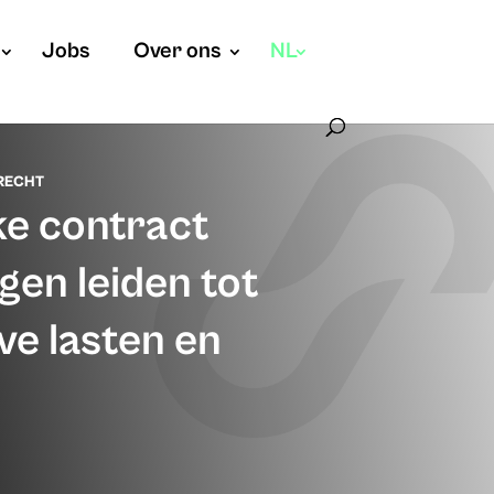
Jobs
Over ons
NL
RECHT
ke contract
en leiden tot
ve lasten en