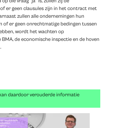
 die vraag “ja” is, zullen zij de
 er geen clausules zijn in het contract met
arnaast zullen alle ondernemingen hun
 of er geen onrechtmatige bedingen tussen
hebben, wordt het wachten op
 de BMA, de economische inspectie en de hoven
.
n kan daardoor verouderde informatie