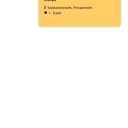
Insolventierecht
Privaatrecht
1 - 3 jaar