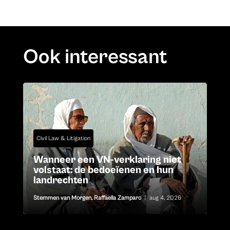
Ook interessant
Civil Law & Litigation
Wanneer een VN-verklaring niet
volstaat: de bedoeïenen en hun
landrechten
Stemmen van Morgen
,
Raffaella Zamparo
|
aug 4, 2026