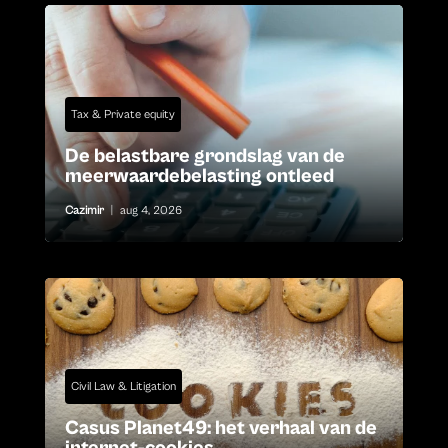
Tax & Private equity
De belastbare grondslag van de
meerwaardebelasting ontleed
Cazimir
|
aug 4, 2026
Civil Law & Litigation
Casus Planet49: het verhaal van de