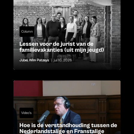
Column
Lessen voor de jurist van de
familievakanties (uit mijn jeugd)
Jubel
,
Wim Putzeys
|
jul 10, 2026
Video's
Hoe is de verstandhouding tussen de
Nederlandstalige en Franstalige