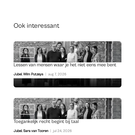
Ook interessant
Column
Lessen van mensen waar je het niet eens mee bent
Jubel
,
Wim Putzeys
|
aug 7, 2026
Column
Toegankelijk recht begint bij taal
Jubel
,
Sara van Tooren
|
jul 24, 2026