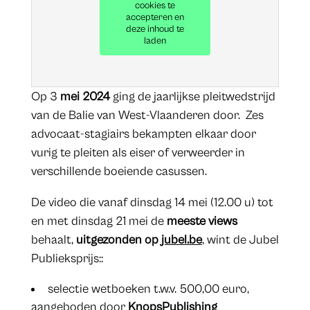
cookies te
accepteren en
deze inhoud te
laden
Op 3
mei 2024
ging de jaarlijkse pleitwedstrijd
van de Balie van West-Vlaanderen door.
Zes
advocaat-stagiairs bekampten elkaar door
vurig te pleiten als eiser of verweerder in
verschillende boeiende casussen.
De video die vanaf dinsdag 14 mei (12.00 u) tot
en met dinsdag 21 mei de
meeste views
behaalt,
uitgezonden op
jubel.be
, wint de Jubel
Publieksprijs::
selectie wetboeken t.w.v. 500,00 euro,
aangeboden door
KnopsPublishing