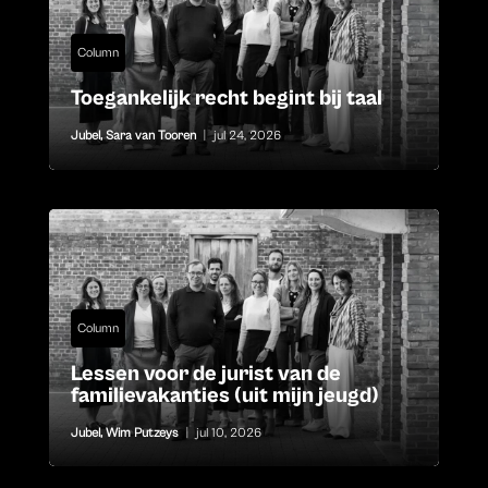
Column
Toegankelijk recht begint bij taal
Jubel
,
Sara van Tooren
|
jul 24, 2026
Column
Lessen voor de jurist van de
familievakanties (uit mijn jeugd)
Jubel
,
Wim Putzeys
|
jul 10, 2026