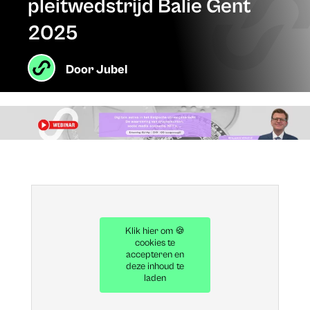
pleitwedstrijd Balie Gent
2025
Door
Jubel
Klik hier om 🍪
cookies te
accepteren en
deze inhoud te
laden