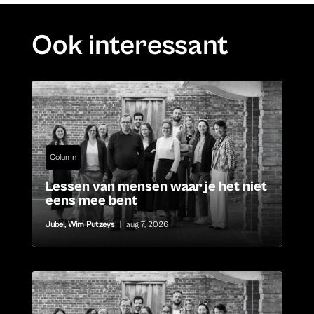
Ook interessant
Column
Lessen van mensen waar je het niet
eens mee bent
Jubel
,
Wim Putzeys
|
aug 7, 2026