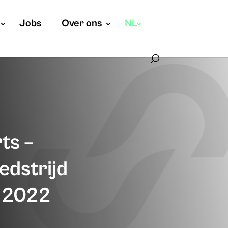
Jobs
Over ons
NL
ts –
edstrijd
r 2022