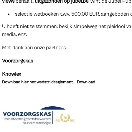
views
behaalt,
uitgezonden op
jubel.be
, wint de Jubel Publ
selectie wetboeken t.w.v. 500,00 EUR, aangeboden
U hoeft niet te stemmen: bekijk simpelweg het pleidooi van
media, enz.
Met dank aan onze partners:
Voorzorgskas
Knowlex
Download hier het wedstrijdreglement.
Download