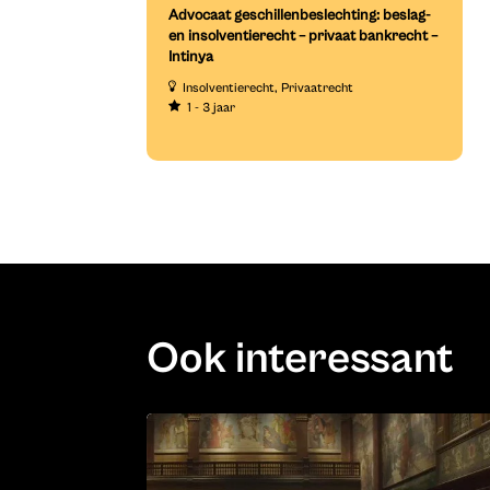
Advocaat geschillenbeslechting: beslag-
en insolventierecht – privaat bankrecht –
Intinya
Insolventierecht
Privaatrecht
1 - 3 jaar
Ook interessant