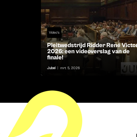
Video's
Pleitwedstrijd Ridder René Victo
2026: een videoverslag van de
finale!
Jubel
|
mrt 5, 2026