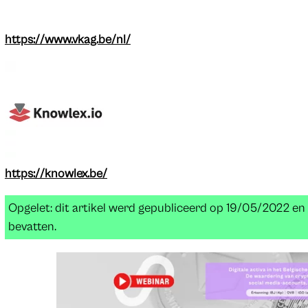
https://www.vkag.be/nl/
https://knowlex.be/
Opgelet: dit artikel werd gepubliceerd op 19/05/2022 e
bevatten.