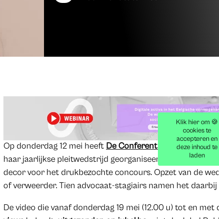
Klik hier om 🍪
cookies te
accepteren en
Op donderdag 12 mei heeft
De Conferentie
van de
Balie 
deze inhoud te
laden
haar jaarlijkse pleitwedstrijd georganiseerd. Het Justiti
decor voor het drukbezochte concours. Opzet van de wedst
of verweerder. Tien advocaat-stagiairs namen het daarbij 
De video die vanaf donderdag 19 mei (12.00 u) tot en me