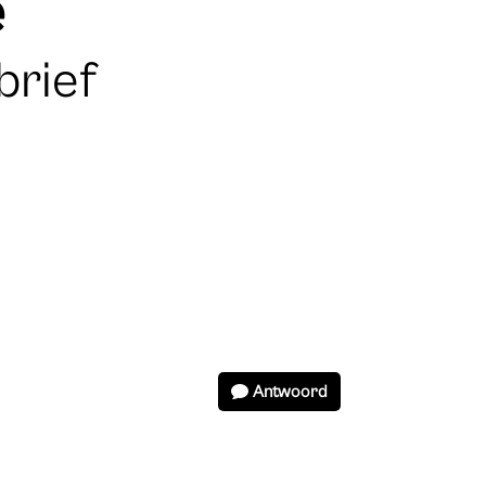
e
brief
Antwoord