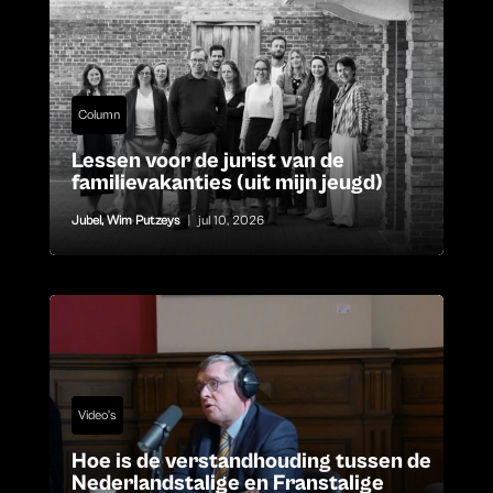
Column
Lessen voor de jurist van de
familievakanties (uit mijn jeugd)
Jubel
,
Wim Putzeys
|
jul 10, 2026
Video's
Hoe is de verstandhouding tussen de
Nederlandstalige en Franstalige