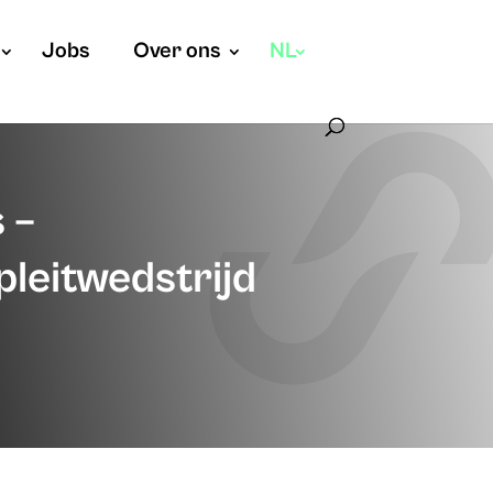
Jobs
Over ons
NL
 –
 pleitwedstrijd