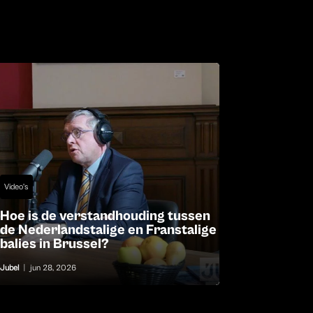
Video's
Hoe is de verstandhouding tussen
de Nederlandstalige en Franstalige
balies in Brussel?
Jubel
|
jun 28, 2026