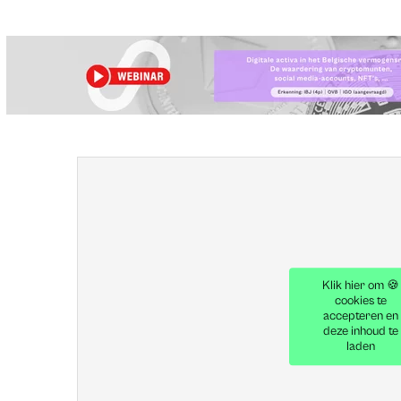
Klik hier om 🍪
cookies te
accepteren en
deze inhoud te
laden