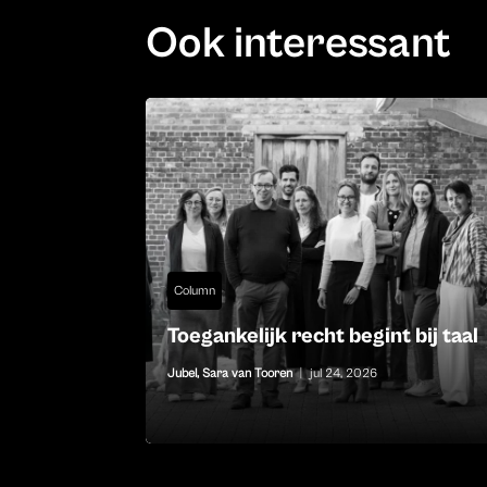
Ook interessant
Column
Toegankelijk recht begint bij taal
Jubel
,
Sara van Tooren
|
jul 24, 2026