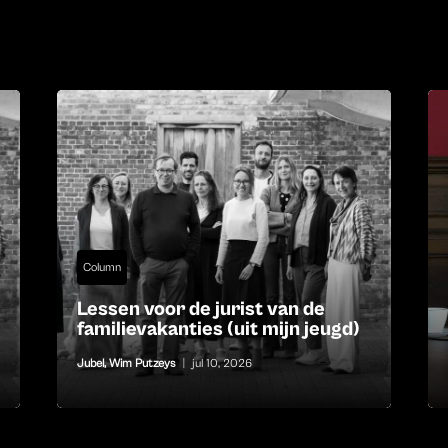
Column
Lessen voor de jurist van de
familievakanties (uit mijn jeugd)
Jubel
,
Wim Putzeys
|
jul 10, 2026