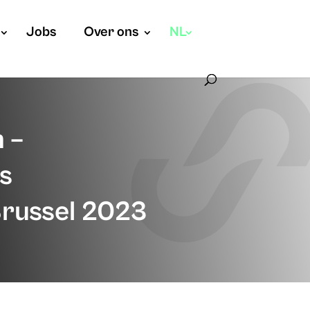
Jobs
Over ons
NL
 –
s
Brussel 2023