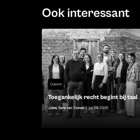
Ook interessant
Column
Toegankelijk recht begint bij taal
Jubel
,
Sara van Tooren
|
jul 24, 2026