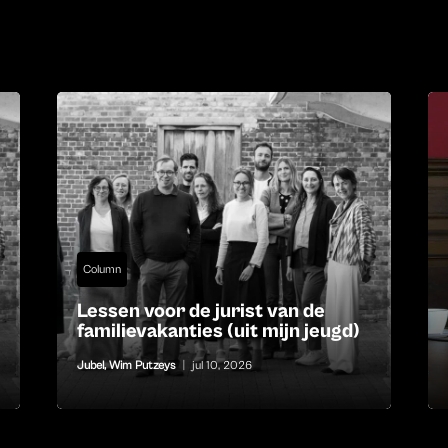
Column
Lessen voor de jurist van de
familievakanties (uit mijn jeugd)
Jubel
,
Wim Putzeys
|
jul 10, 2026