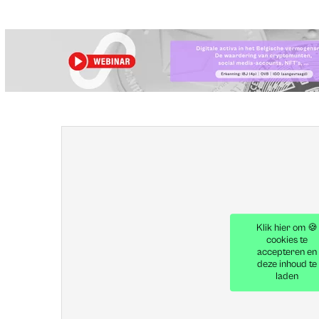
Klik hier om 🍪
cookies te
accepteren en
deze inhoud te
laden