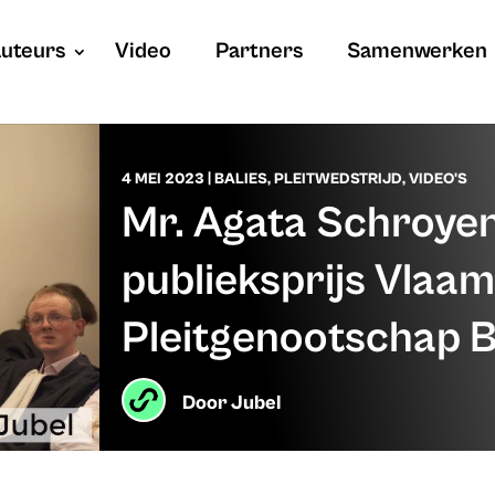
uteurs
Video
Partners
Samenwerken
4 MEI 2023
|
BALIES
,
PLEITWEDSTRIJD
,
VIDEO'S
Mr. Agata Schroyen
publieksprijs Vlaam
Pleitgenootschap 
Door
Jubel