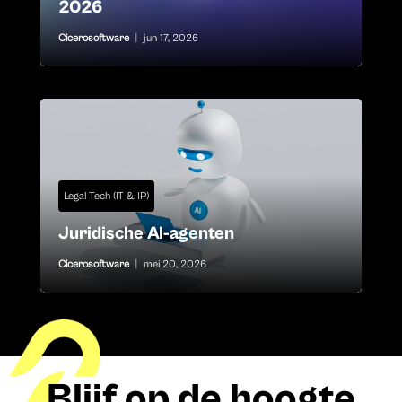
2026
Cicerosoftware
|
jun 17, 2026
Legal Tech (IT & IP)
Juridische AI-agenten
Cicerosoftware
|
mei 20, 2026
Blijf op de hoogte