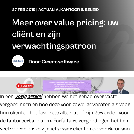
27 FEB 2019
|
ACTUALIA
,
KANTOOR & BELEID
Meer over value pricing: uw
cliënt en zijn
verwachtingspatroon
Door
Cicerosoftware
In een
vorig artikel
hebben we het gehad over vaste
vergoedingen en hoe deze voor zowel advocaten als voor
hun cliënten het favoriete alternatief zijn geworden voor
de factureerbare uren. Forfaitaire vergoedingen hebben
veel voordelen: ze zijn iets waar cliënten de voorkeur aan