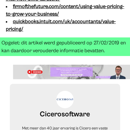
firmofthefuture.com/content/using-value-pricing-
to-grow-your-business/
quickbooks.intuit.com/uk/accountants/value-
pricing/
Opgelet: dit artikel werd gepubliceerd op 27/02/2019 en
kan daardoor verouderde informatie bevatten.
Cicerosoftware
Met meer dan 40 jaar ervaring is Cicero een vaste