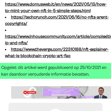
https://www.domusweb.it/en/news/2021/05/13/how-
to-mint-your-own-nft-in-5-simple-steps.html
https://techcrunch.com/2021/06/16/no-nfts-arent-
copyrights/
https://www.inhousecommunity.com/article/complexiti
ip-and-nfts/
https://www.theverge.com/22310188/nft-explainer-
what-is-blockchain-crypto-art-faq
Opgelet: dit artikel werd gepubliceerd op 25/10/2021 en
kan daardoor verouderde informatie bevatten.