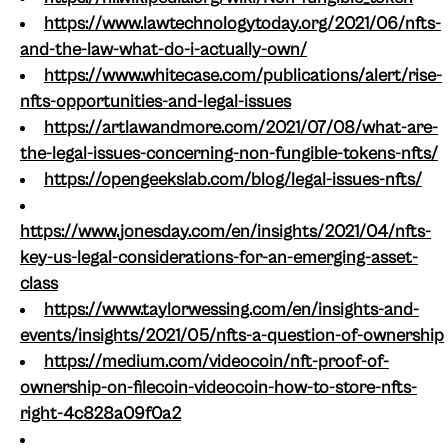
https://www.lawtechnologytoday.org/2021/06/nfts-
and-the-law-what-do-i-actually-own/
https://www.whitecase.com/publications/alert/rise-
nfts-opportunities-and-legal-issues
https://artlawandmore.com/2021/07/08/what-are-
the-legal-issues-concerning-non-fungible-tokens-nfts/
https://opengeekslab.com/blog/legal-issues-nfts/
https://www.jonesday.com/en/insights/2021/04/nfts-
key-us-legal-considerations-for-an-emerging-asset-
class
https://www.taylorwessing.com/en/insights-and-
events/insights/2021/05/nfts-a-question-of-ownership
https://medium.com/videocoin/nft-proof-of-
ownership-on-filecoin-videocoin-how-to-store-nfts-
right-4c828a09f0a2