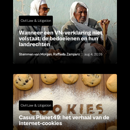
Civil Law & Litigation
Wanneer een VN-verklaring niet
volstaat: de bedoeïenen en hun
landrechten
Stemmen van Morgen
,
Raffaella Zamparo
|
aug 4, 2026
Civil Law & Litigation
Casus Planet49: het verhaal van de
internet-cookies