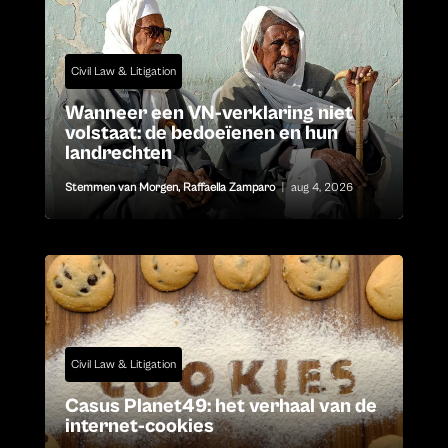
Civil Law & Litigation
Wanneer een VN-verklaring niet
volstaat: de bedoeïenen en hun
landrechten
Stemmen van Morgen
,
Raffaella Zamparo
|
aug 4, 2026
Civil Law & Litigation
Casus Planet49: het verhaal van de
internet-cookies