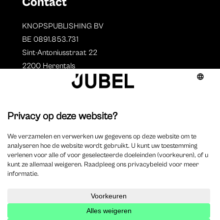
Contact
KNOPSPUBLISHING BV
BE 0891.853.731
Sint-Antoniusstraat 22
2200 Herentals
T. 014 73 78 11
Auteurs
Overzicht auteurs
Auteur worden?
©
2025 Jubel – Webdesign by
Wisemen
– Optimized by