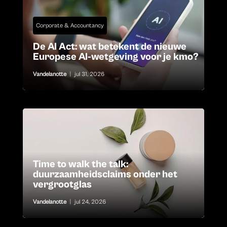
Corporate & Accountancy
De AI Act: wat betekent de nieuwe
Europese AI-wetgeving voor je kmo?
Vandelanotte
|
jul 31, 2026
Time to walk the talk:
duurzaamheidsclaims onder het
vergrootglas
Vandelanotte
|
jul 24, 2026