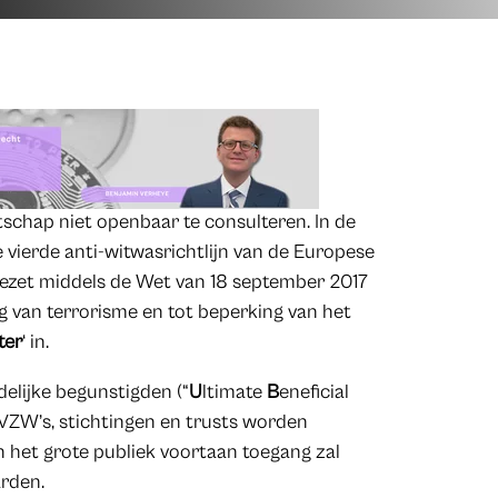
chap niet openbaar te consulteren. In de
 vierde anti-witwasrichtlijn van de Europese
mgezet middels de Wet van 18 september 2017
g van terrorisme en tot beperking van het
ter
‘ in.
delijke begunstigden (“
U
ltimate
B
eneficial
VZW’s, stichtingen en trusts worden
n het grote publiek voortaan toegang zal
arden.