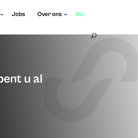
Jobs
Over ons
NL
ent u al