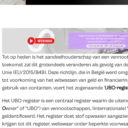
Tot op heden is het aandeelhouderschap van een vennoots
toekomst zal dit grotendeels veranderen als gevolg van de
Unie (EU/2015/849). Deze richtlijn, die in België werd o
tot voorkoming van het witwassen van geld en financierin
gebruik van contanten, voert het zogenaamde ‘
UBO-regis
Het UBO-register is een centraal register waarin de uitein
O
wner” of “UBO”) van vennootschappen, (internationale) 
geïdentificeerd. Het register doet stof opwaaien aangezie
krijgen tot dit register, weliswaar onder beperkte voorwa