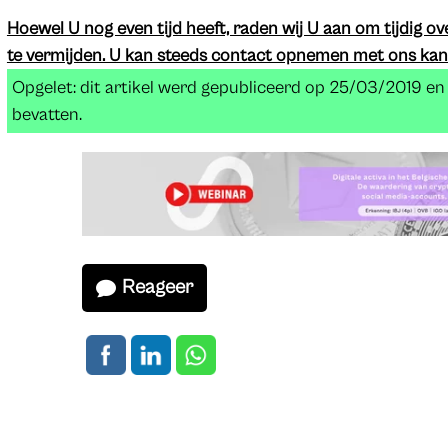
Hoewel U nog even tijd heeft, raden wij U aan om tijdig ov
te vermijden. U kan steeds contact opnemen met ons kan
Opgelet: dit artikel werd gepubliceerd op 25/03/2019 e
bevatten.
Reageer