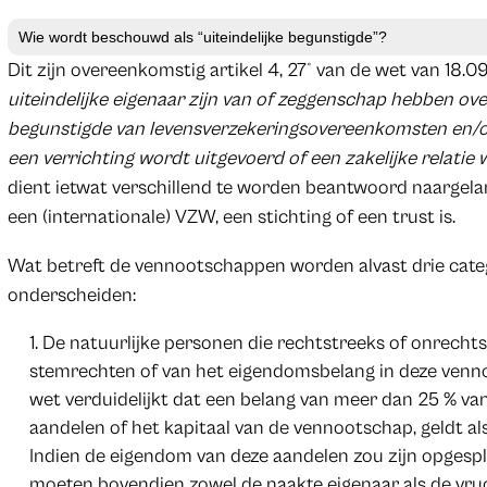
Wie wordt beschouwd als “uiteindelijke begunstigde”?
Dit zijn overeenkomstig artikel 4, 27° van de wet van 18.09
uiteindelijke eigenaar zijn van of zeggenschap hebben over
begunstigde van levensverzekeringsovereenkomsten en/of
een verrichting wordt uitgevoerd of een zakelijke relati
dient ietwat verschillend te worden beantwoord naargela
een (internationale) VZW, een stichting of een trust is.
Wat betreft de vennootschappen worden alvast drie categ
onderscheiden:
De natuurlijke personen die rechtstreeks of onrecht
stemrechten of van het eigendomsbelang in deze venn
wet verduidelijkt dat een belang van meer dan 25 % v
aandelen of het kapitaal van de vennootschap, geldt al
Indien de eigendom van deze aandelen zou zijn opgespl
moeten bovendien zowel de naakte eigenaar als de vru