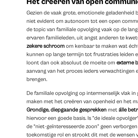
Het creëren van open communi
Gezien de vaak grote, emotionele geladenheid bin
niet evident om autonoom tot een open commu
de topic van familiale opvolging vaak op de la
ervaren familieleden, uit angst anderen te kwe
zekere schroom
om kenbaar te maken wat écht 
kunnen op lange termijn tot frustraties leiden 
loont dan ook absoluut de moeite om
externe 
aanvang van het proces ieders verwachtingen e
brengen.
De familiale opvolging op intermenselijk vlak in
maken met het creëren van openheid en het ma
Grondige, diepgaande gesprekken
met
álle bet
hiervoor een goede basis. Is “de ideale opvolge
de “niet-geïnteresseerde zoon” geen verborgen 
toekomstige rol en strookt dit met de wensen 