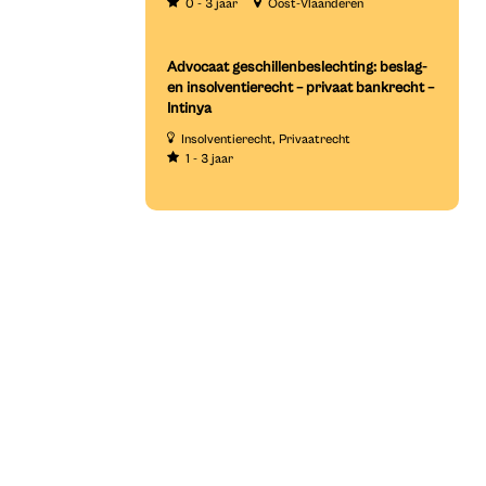
0 - 3 jaar
Oost-Vlaanderen
Advocaat geschillenbeslechting: beslag-
en insolventierecht – privaat bankrecht –
Intinya
Insolventierecht
Privaatrecht
1 - 3 jaar