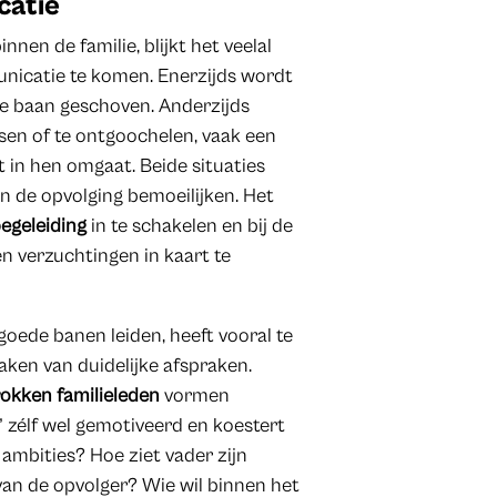
catie
nen de familie, blijkt het veelal
nicatie te komen. Enerzijds wordt
nge baan geschoven. Anderzijds
tsen of te ontgoochelen, vaak een
in hen omgaat. Beide situaties
en de opvolging bemoeilijken. Het
begeleiding
in te schakelen en bij de
n verzuchtingen in kaart te
 goede banen leiden, heeft vooral te
ken van duidelijke afspraken.
rokken familieleden
vormen
r” zélf wel gemotiveerd en koestert
ambities? Hoe ziet vader zijn
van de opvolger? Wie wil binnen het