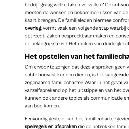
bedrijf graag welke taken vervullen? De antwo
moeten de wensen en bekommernissen van de ver
kaart brengen. De familieleden hiermee confro
overleg
, vormt vaak een volgende stap waar­bij
optreedt. Zaken bespreekbaar maken en conse
de belangrijkste rol. Het maken van duidelijke a
Het opstellen van het familiech
Om ervoor te zorgen dat deze afspraken geen vl
echte houvast kunnen dienen, is het aangeraden
zogenaamd familiecharter. Waar in het geval va
vanzelfsprekend op het uitstippelen van het ov
kunnen ook andere topics als communicatie en
aan bod komen.
Eenvoudig gesteld, kan het familiecharter gezi
spelregels en afspraken
die de betrokken famili