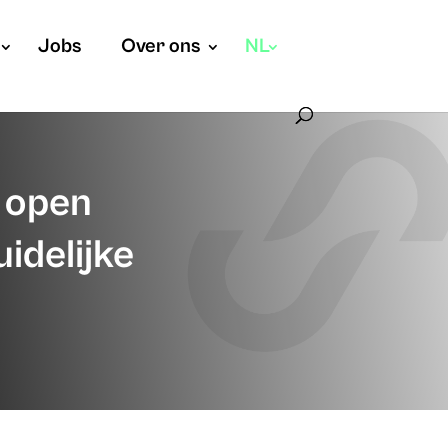
Jobs
Over ons
NL
: open
idelijke