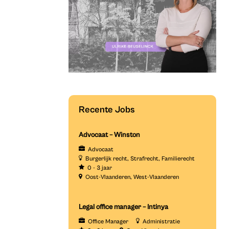
Recente Jobs
Advocaat – Winston
Advocaat
Burgerlijk recht
Strafrecht
Familierecht
0 - 3 jaar
Oost-Vlaanderen
West-Vlaanderen
Legal office manager – Intinya
Office Manager
Administratie