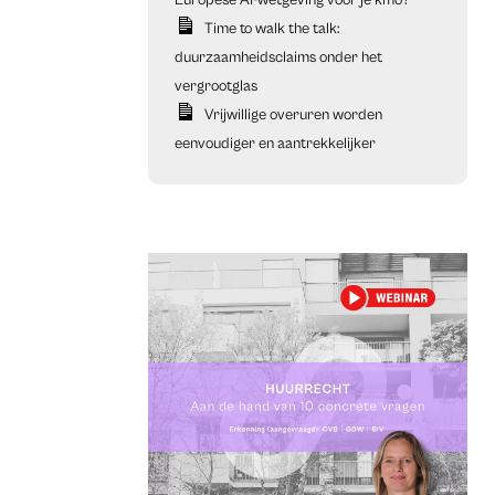
Europese AI-wetgeving voor je kmo?
Time to walk the talk:
duurzaamheidsclaims onder het
vergrootglas
Vrijwillige overuren worden
eenvoudiger en aantrekkelijker