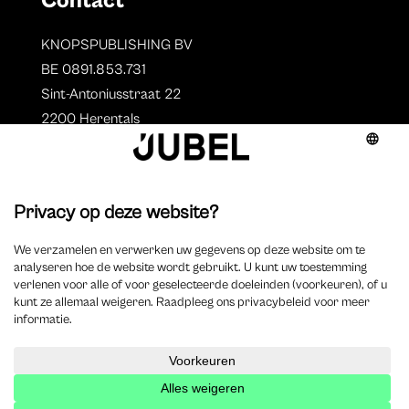
Contact
KNOPSPUBLISHING BV
BE 0891.853.731
Sint-Antoniusstraat 22
2200 Herentals
T. 014 73 78 11
Auteurs
Overzicht auteurs
Auteur worden?
©
2025 Jubel – Webdesign by
Wisemen
– Optimized by