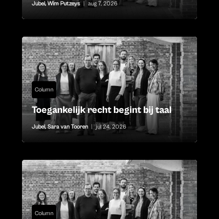
Jubel
,
Wim Putzeys
|
aug 7, 2026
Column
Toegankelijk recht begint bij taal
Jubel
,
Sara van Tooren
|
jul 24, 2026
Column