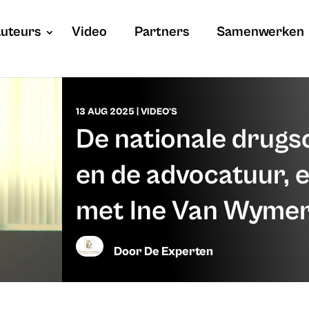
uteurs
Video
Partners
Samenwerken
13 AUG 2025
|
VIDEO'S
De nationale drug
en de advocatuur, 
met Ine Van Wyme
Door
De Experten