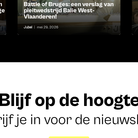
n
Battle of Bruges: een verslag van
ge
pleitwedstrijd Balie West-
Vlaanderen!
Jubel
|
mei 29, 2026
Blijf op de hoogt
ijf je in voor de nieuws