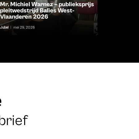
Mr. Michiel Warnez – publieksprijs
pleitwedstrijd Balies West-
Vlaanderen 2026
Jubel
|
mei 29, 2026
e
brief