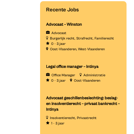
Recente Jobs
Advocaat – Winston
Advocaat
Burgerlijk recht
Strafrecht
Familierecht
0 - 3 jaar
Oost-Vlaanderen
West-Vlaanderen
Legal office manager – Intinya
Office Manager
Administratie
0 - 3 jaar
Oost-Vlaanderen
Advocaat geschillenbeslechting: beslag-
en insolventierecht – privaat bankrecht –
Intinya
Insolventierecht
Privaatrecht
1 - 3 jaar