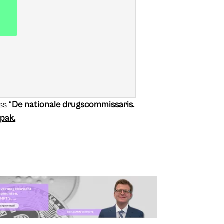
ss “
De nationale drugscommissaris.
npak.