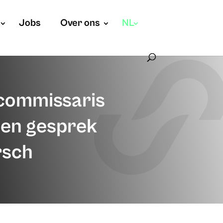
Jobs
Over ons
NL
scommissaris
een gesprek
rsch