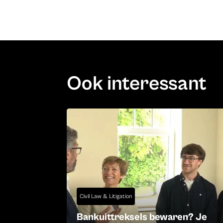
Ook interessant
Civil Law & Litigation
Bankuittreksels bewaren? Je