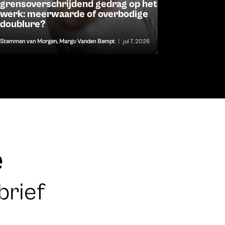
grensoverschrijdend gedrag op het
werk: meerwaarde of overbodige
doublure?
Stemmen van Morgen
,
Margo Vanden Bempt
|
jul 7, 2026
e
brief