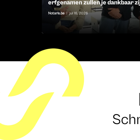
erfgenamen zullen je dankbaar zi
Notaris.be
|
jul 16, 2026
Schr