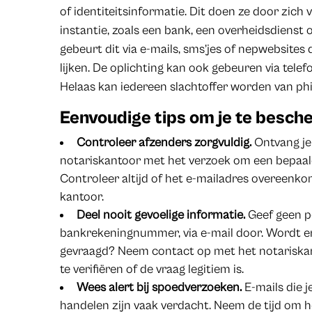
of identiteitsinformatie. Dit doen ze door zich
instantie, zoals een bank, een overheidsdienst
gebeurt dit via e-mails, sms’jes of nepwebsites
lijken. De oplichting kan ook gebeuren via tele
Helaas kan iedereen slachtoffer worden van phi
Eenvoudige tips om je te besch
Controleer afzenders zorgvuldig.
Ontvang je 
notariskantoor met het verzoek om een bepaa
Controleer altijd of het e-mailadres overeenkom
kantoor.
Deel nooit gevoelige informatie.
Geef geen pe
bankrekeningnummer, via e-mail door. Wordt e
gevraagd? Neem contact op met het notariskant
te verifiëren of de vraag legitiem is.
Wees alert bij spoedverzoeken.
E-mails die j
handelen zijn vaak verdacht. Neem de tijd om h