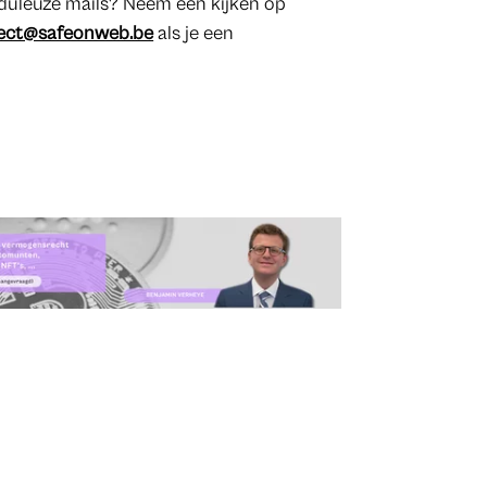
duleuze mails? Neem een kijken op
ect@safeonweb.be
als je een