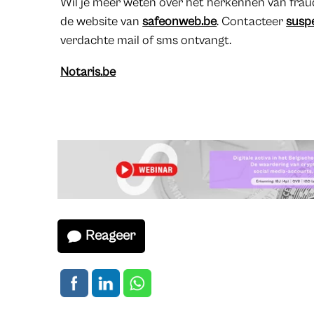
Wil je meer weten over het herkennen van frau
de website van
safeonweb.be
. Contacteer
susp
verdachte mail of sms ontvangt.
Notaris.be
Reageer