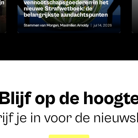
jn
vennootschapsgoederen in het
nieuwe Strafwetboek: de
belangrijkste aandachtspunten
Stemmen van Morgen
,
Maximilien Arnoldy
|
jul 14, 2026
Blijf op de hoogt
ijf je in voor de nieuws