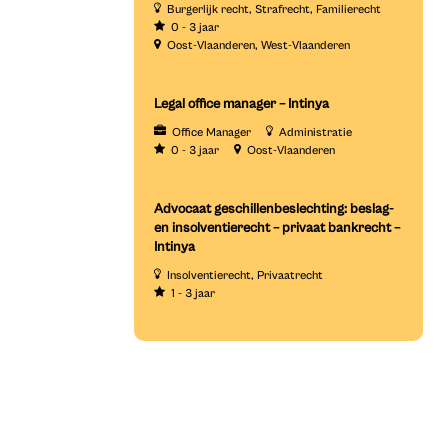
Burgerlijk recht
Strafrecht
Familierecht
0 - 3 jaar
Oost-Vlaanderen
West-Vlaanderen
Legal office manager – Intinya
Office Manager
Administratie
0 - 3 jaar
Oost-Vlaanderen
Advocaat geschillenbeslechting: beslag-
en insolventierecht – privaat bankrecht –
Intinya
Insolventierecht
Privaatrecht
1 - 3 jaar