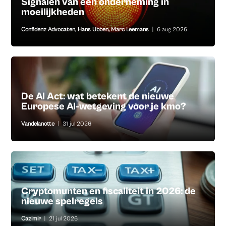
Signalen van een onderneming in
moeilijkheden
Confidenz Advocaten
,
Hans Ubben
,
Marc Leemans
|
6 aug 2026
De AI Act: wat betekent de nieuwe
Europese AI-wetgeving voor je kmo?
Vandelanotte
|
31 jul 2026
Cryptomunten en fiscaliteit in 2026: de
nieuwe spelregels
Cazimir
|
21 jul 2026