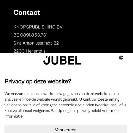
Contact
KNOPSPUBLISHING BV
BE 0891.853.731
Sint-Antoniusstraat 22
2200 Herentals
T. 014 73 78 11
Auteurs
Overzicht auteurs
Auteur worden?