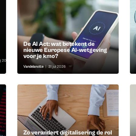
De AI Act: wat betekent de
nieuwe Europese AI-wetgeving
voor je kmo?
g 2026
Vandelanotte
|
31 jul 2026
Zo verandert digitalisering de rol