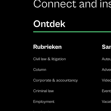
Connect and in
Ontdek
Rubrieken
Sa
Civil law & litigation
Aute
Column
Adve
Corporate & accountancy
Vide
Criminal law
Event
Employment
Vaca