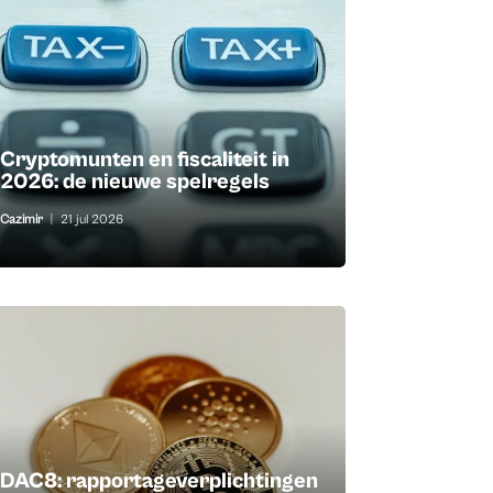
Cryptomunten en fiscaliteit in
2026: de nieuwe spelregels
Cazimir
|
21 jul 2026
DAC8: rapportageverplichtingen