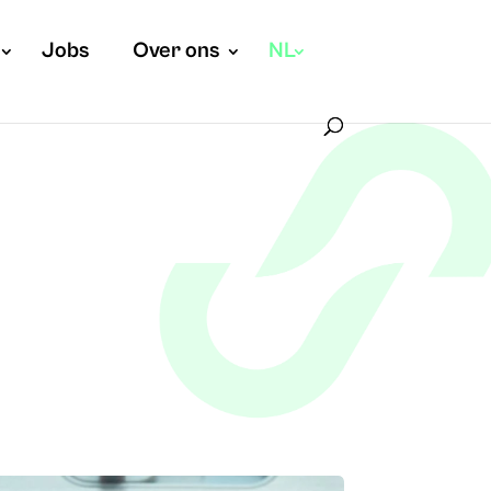
Jobs
Over ons
NL