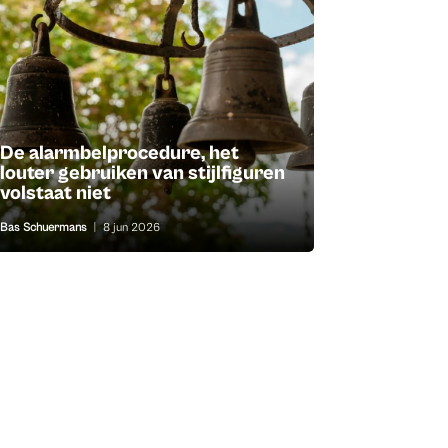
De alarmbelprocedure, het
louter gebruiken van stijlfiguren
volstaat niet
Bas Schuermans
|
8 jun 2026