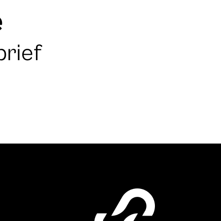
e
brief