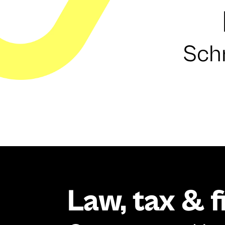
Schr
Law, tax & 