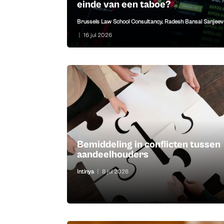
einde van een taboe?
Brussels Law School Consultancy
,
Radesh Bansal Sanjee
|
16 jul 2026
Bemiddeling in conflicten tussen
aandeelhouders
Intinya
|
8 jul 2026