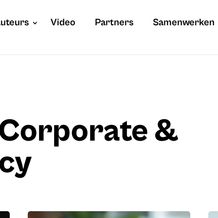
uteurs
Video
Partners
Samenwerken
n Corporate &
cy