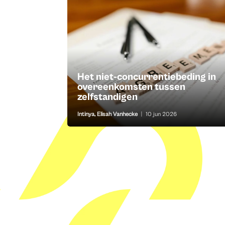
Het niet-concurrentiebeding in
overeenkomsten tussen
zelfstandigen
Intinya
,
Elisah Vanhecke
|
10 jun 2026