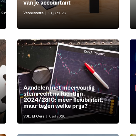
van je accountant
v Kumar
Vandelanotte
|
10 jul 2026
Aandelen met meervoudig
stemrecht na Richtlijn
2024/2810: meer flexibiliteit,
maar tegen welke prijs?
VGD
,
Eli Ciers
|
6 jul 2026