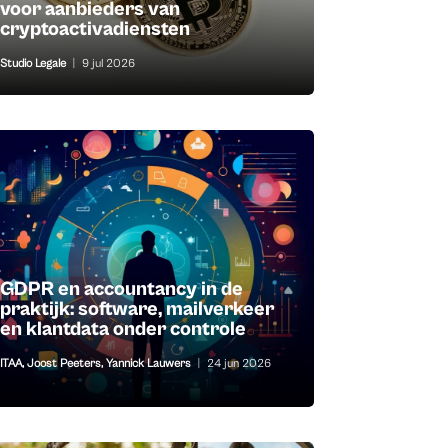
voor aanbieders van
cryptoactivadiensten
Studio Legale
|
9 jul 2026
GDPR en accountancy in de
praktijk: software, mailverkeer
en klantdata onder controle
ITAA
,
Joost Peeters
,
Yannick Lauwers
|
24 jun 2026