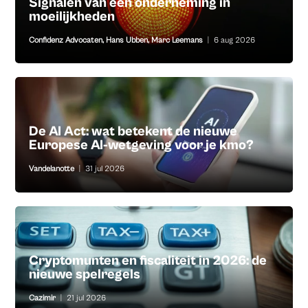
Signalen van een onderneming in
moeilijkheden
Confidenz Advocaten
,
Hans Ubben
,
Marc Leemans
|
6 aug 2026
De AI Act: wat betekent de nieuwe
Europese AI-wetgeving voor je kmo?
Vandelanotte
|
31 jul 2026
Cryptomunten en fiscaliteit in 2026: de
nieuwe spelregels
Cazimir
|
21 jul 2026