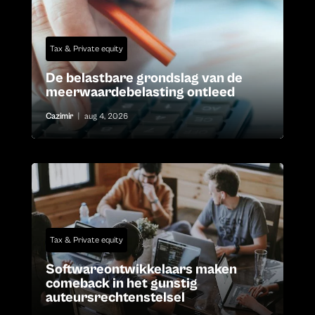
Tax & Private equity
De belastbare grondslag van de
meerwaardebelasting ontleed
Cazimir
|
aug 4, 2026
Tax & Private equity
Softwareontwikkelaars maken
comeback in het gunstig
auteursrechtenstelsel