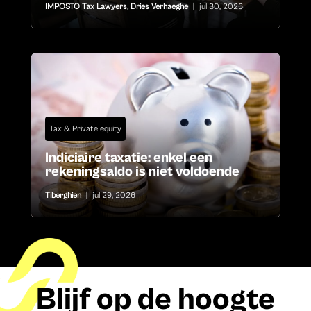
IMPOSTO Tax Lawyers
,
Dries Verhaeghe
|
jul 30, 2026
Tax & Private equity
Indiciaire taxatie: enkel een
rekeningsaldo is niet voldoende
Tiberghien
|
jul 29, 2026
Blijf op de hoogte