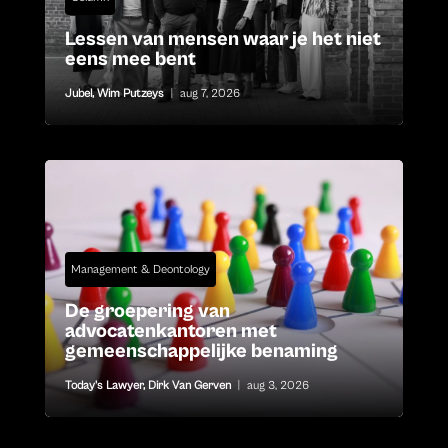
Lessen van mensen waar je het niet
eens mee bent
Jubel
,
Wim Putzeys
|
aug 7, 2026
Management & Deontology
De groepering van
advocatenkantoren met
gemeenschappelijke benaming
Today's Lawyer
,
Dirk Van Gerven
|
aug 3, 2026