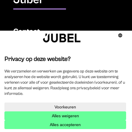
Contact
KNOPSPUBLISHING BV
BE 0891.853.731
Sint-Antoniusstraat 22
2200 Herentals
T. 014 73 78 11
Auteurs
Overzicht auteurs
Auteur worden?