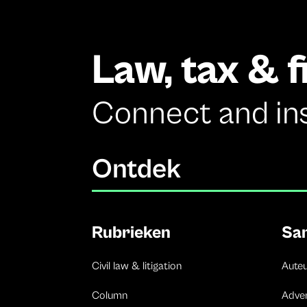
Law, tax & 
Connect and in
Ontdek
Rubrieken
Sa
Civil law & litigation
Aute
Column
Adve