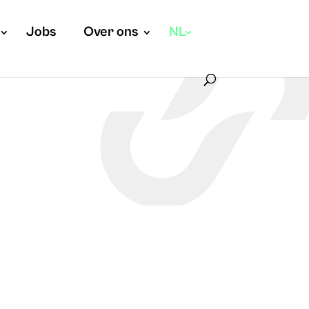
Jobs
Over ons
NL