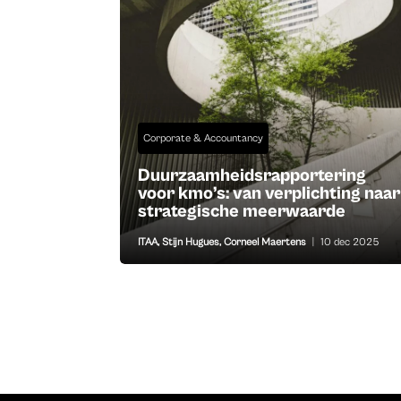
Corporate & Accountancy
Duurzaamheidsrapportering
voor kmo’s: van verplichting naar
strategische meerwaarde
ITAA
,
Stijn Hugues
,
Corneel Maertens
|
10 dec 2025