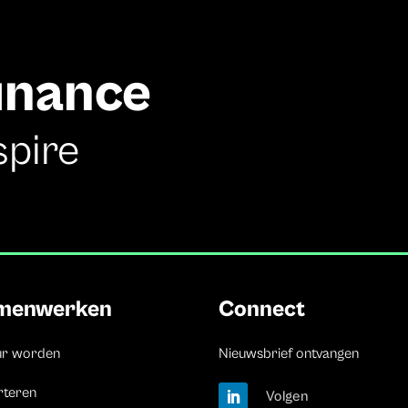
finance
spire
menwerken
Connect
ur worden
Nieuwsbrief ontvangen
rteren
Volgen