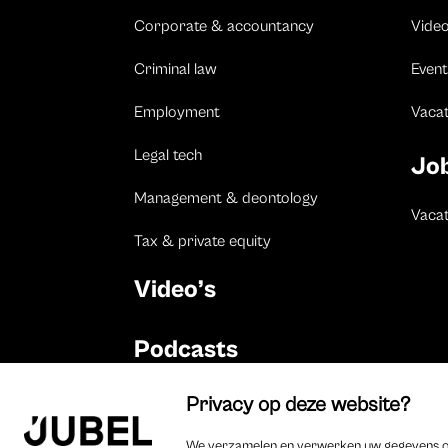
Corporate & accountancy
Vide
Criminal law
Event
Employment
Vaca
Legal tech
Jo
Management & deontology
Vacat
Tax & private equity
Video’s
Podcasts