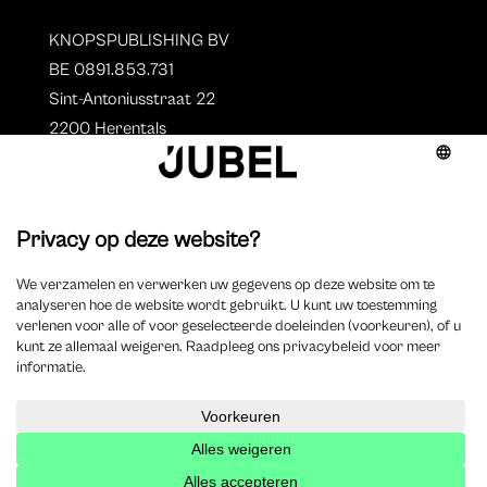
KNOPSPUBLISHING BV
BE 0891.853.731
Sint-Antoniusstraat 22
2200 Herentals
T. 014 73 78 11
Auteurs
Overzicht auteurs
Auteur worden?
©
2025 Jubel – Webdesign by
Wisemen
– Optimized by
Xando
–
Cookieverklaring
–
Disclaimer
–
Privacyverklaring