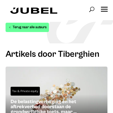
Terug naar alle auteurs
Artikels door Tiberghien
Tax & Private equity
De belastingverhoging en het
aftrekverbod doorstaan de
grondwettelijke toets, maar …