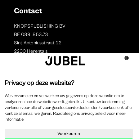
Contact
KNOPSPUBLISHING BV
BE 0891.853.731
Sint-Antoniusstraat 22
2200 Herentals
T. 014 73 78 11
Auteurs
Overzicht auteurs
Auteur worden?