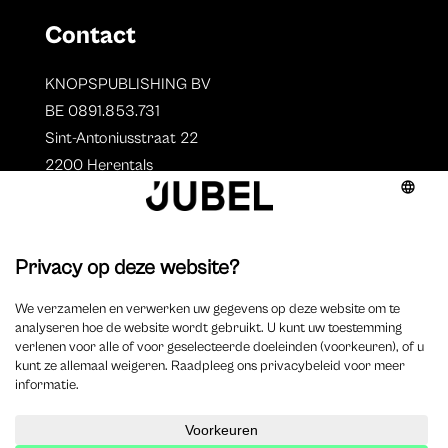
Contact
KNOPSPUBLISHING BV
BE 0891.853.731
Sint-Antoniusstraat 22
2200 Herentals
T. 014 73 78 11
Auteurs
Overzicht auteurs
Auteur worden?