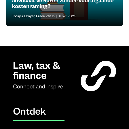
advocaat verloren zonder voorafgaande
kostenraming?
Today's Lawyer
,
Frede Van In
|
6 okt 2025
Law, tax &
finance
Connect and inspire
Ontdek