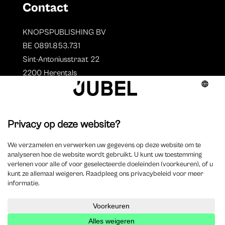
Contact
KNOPSPUBLISHING BV
BE 0891.853.731
Sint-Antoniusstraat 22
2200 Herentals
T. 014 73 78 11
Auteurs
Overzicht auteurs
Auteur worden?
©
2025 Jubel – Webdesign by
Wisemen
– Optimized by