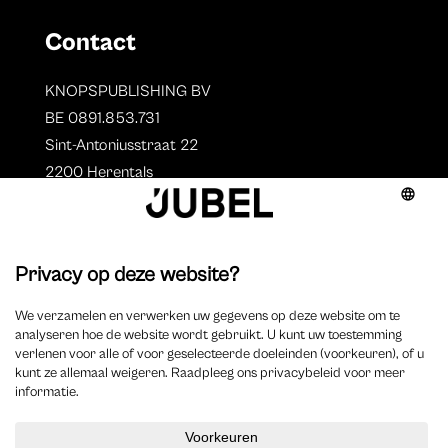
Contact
KNOPSPUBLISHING BV
BE 0891.853.731
Sint-Antoniusstraat 22
2200 Herentals
T. 014 73 78 11
Auteurs
Overzicht auteurs
Auteur worden?