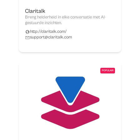
Claritalk
Breng helderheid in elke conversatie met AI-
gestuurde inzichten.
http://claritalk.com/
support@claritalk.com
POPULAIR