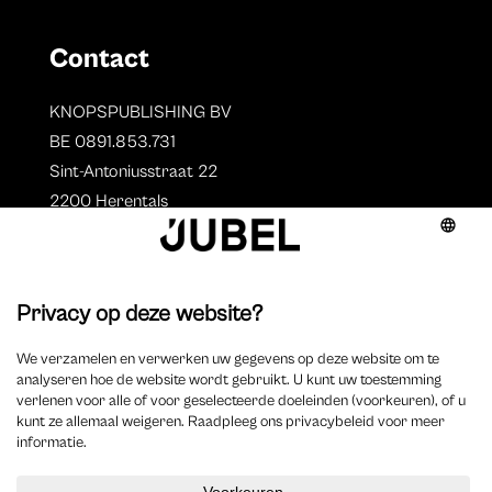
Contact
KNOPSPUBLISHING BV
BE 0891.853.731
Sint-Antoniusstraat 22
2200 Herentals
T. 014 73 78 11
Auteurs
Overzicht auteurs
Auteur worden?