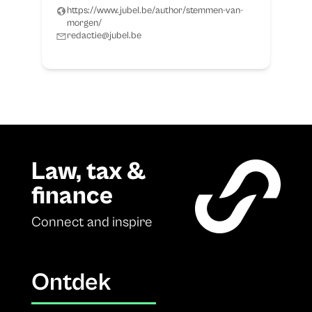
https://www.jubel.be/author/stemmen-van-
morgen/
redactie@jubel.be
Law, tax &
finance
Connect and inspire
Ontdek