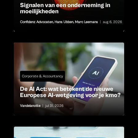
Signalen van een onderneming in
moeilijkheden
Confidenz Advocaten
,
Hans Ubben
,
Marc Leemans
|
aug 6, 2026
Corporate & Accountancy
De AI Act: wat betekent de nieuwe
Europese AI-wetgeving voor je kmo?
Vandelanotte
|
jul 31, 2026