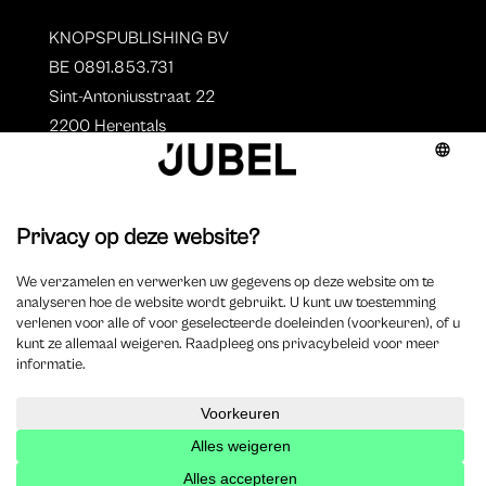
KNOPSPUBLISHING BV
BE 0891.853.731
Sint-Antoniusstraat 22
2200 Herentals
T. 014 73 78 11
Auteurs
Overzicht auteurs
Auteur worden?
©
2025 Jubel – Webdesign by
Wisemen
– Optimized by
Xando
–
Cookieverklaring
–
Disclaimer
–
Privacyverklaring