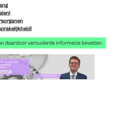
lang
alen!
ursorganen
prakelijkheid!
kan daardoor verouderde informatie bevatten.