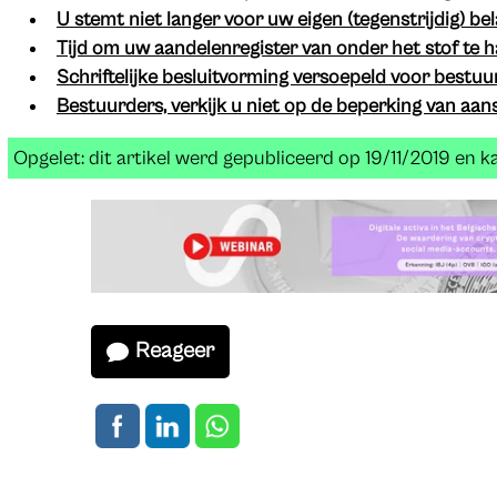
U stemt niet langer voor uw eigen (tegenstrijdig) be
Tijd om uw aandelenregister van onder het stof te h
Schriftelijke besluitvorming versoepeld voor bestu
Bestuurders, verkijk u niet op de beperking van aans
Opgelet: dit artikel werd gepubliceerd op 19/11/2019 en 
Reageer