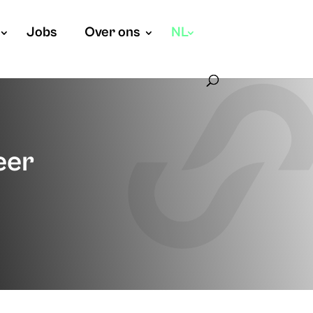
Jobs
Over ons
NL
eer