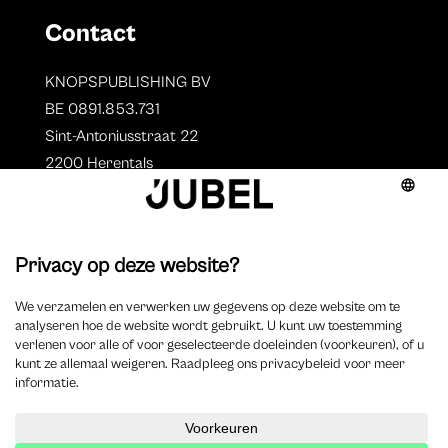
Contact
KNOPSPUBLISHING BV
BE 0891.853.731
Sint-Antoniusstraat 22
2200 Herentals
T. 014 73 78 11
Auteurs
Overzicht auteurs
Auteur worden?