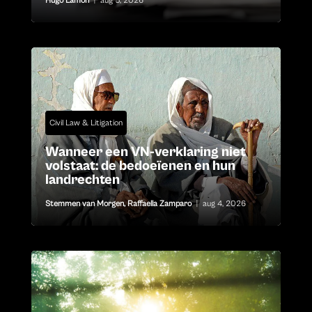
Hugo Lamon
|
aug 5, 2026
Civil Law & Litigation
Wanneer een VN-verklaring niet
volstaat: de bedoeïenen en hun
landrechten
Stemmen van Morgen
,
Raffaella Zamparo
|
aug 4, 2026