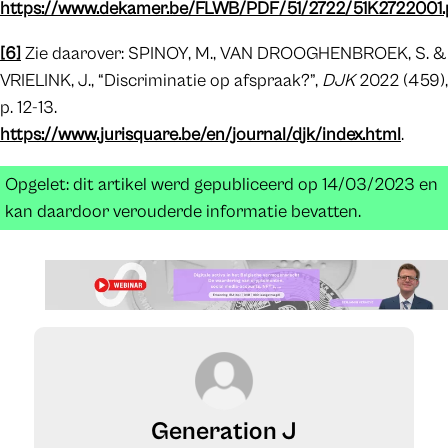
https://www.dekamer.be/FLWB/PDF/51/2722/51K2722001.
[6]
Zie daarover: SPINOY, M., VAN DROOGHENBROEK, S. &
VRIELINK, J., “Discriminatie op afspraak?”,
DJK
2022 (459),
p. 12-13.
https://www.jurisquare.be/en/journal/djk/index.html
.
Opgelet: dit artikel werd gepubliceerd op 14/03/2023 en
kan daardoor verouderde informatie bevatten.
Generation J