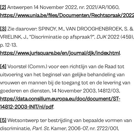
[2]
Antwerpen 14 November 2022, nr. 2021/AR/1060,
https://www.unia.be/files/Documenten/Rechtspraak/2022
[3]
Zie daarover: SPINOY, M., VAN DROOGHENBROEK, S. &
VRIELINK, J., “Discriminatie op afspraak?”,
DJK
2022 (459),
p. 12-13.
https://www.jurisquare.be/en/journal/djk/index.html
.
[4]
Voorstel (Comm.) voor een richtlijn van de Raad tot
uitvoering van het beginsel van gelijke behandeling van
vrouwen en mannen bij de toegang tot en de levering van
goederen en diensten, 14 November 2003, 14812/03,
https://data.consilium.europa.eu/doc/document/ST-
14812-2003-INIT/nl/pdf
.
[5]
Wetsontwerp ter bestrijding van bepaalde vormen van
discriminatie,
Parl. St.
Kamer, 2006-07, nr. 2722/001,